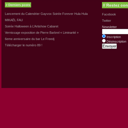
//
Restez con
Derniers posts
//
Lancement du Calendrier Gayvox Soirée Forever Hula Hula
Facebook
MIKAËL FAU
Twitter
Soirée Halloween à L’Artishow Cabaret
Newsletter
Vernissage exposition de Pierre Barbrel « Liminarité »
Inscription
6eme anniversaire du bar Le Freedj
Désinscription
Télécharger le numéro 89 !