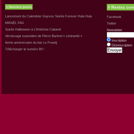
//
Restez con
Derniers posts
//
Lancement du Calendrier Gayvox Soirée Forever Hula Hula
Facebook
MIKAËL FAU
Twitter
Soirée Halloween à L’Artishow Cabaret
Newsletter
Vernissage exposition de Pierre Barbrel « Liminarité »
Inscription
6eme anniversaire du bar Le Freedj
Désinscription
Télécharger le numéro 89 !