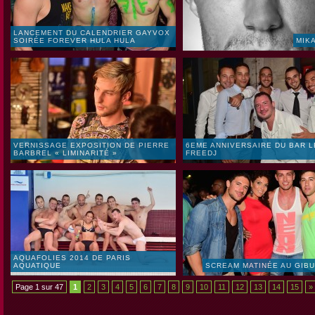
LANCEMENT DU CALENDRIER GAYVOX
SOIRÉE FOREVER HULA HULA
MIK
VERNISSAGE EXPOSITION DE PIERRE
6EME ANNIVERSAIRE DU BAR L
BARBREL « LIMINARITÉ »
FREEDJ
AQUAFOLIES 2014 DE PARIS
AQUATIQUE
SCREAM MATINÉE AU GIB
Page 1 sur 47
1
2
3
4
5
6
7
8
9
10
11
12
13
14
15
»