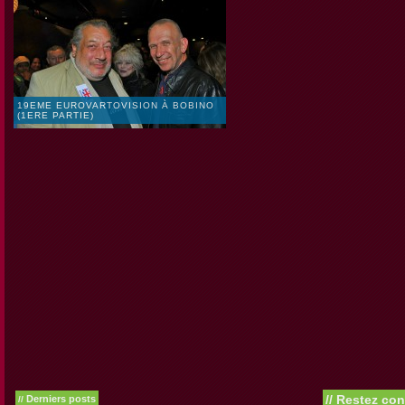
19EME EUROVARTOVISION À BOBINO
(1ERE PARTIE)
//
Restez con
Derniers posts
//