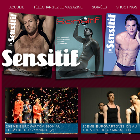
ACCUEIL
TÉLÉCHARGEZ LE MAGAZINE
SOIRÉES
SHOOTINGS
20EME EUROVARTOVISION AU
20EME EUROVARTOVISION AU
THÉÂTRE DU GYMNASE (2)
THÉÂTRE DU GYMNASE (1)