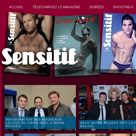
ACCUEIL
TÉLÉCHARGEZ LE MAGAZINE
SOIRÉES
SHOOTINGS
INAUGURATION DES NOUVEAUX
LOCAUX DU CRIPS AVEC 2 MAINS
DEUX MAINS ROUGES FAIT LA 
ROUGES
BALAJO