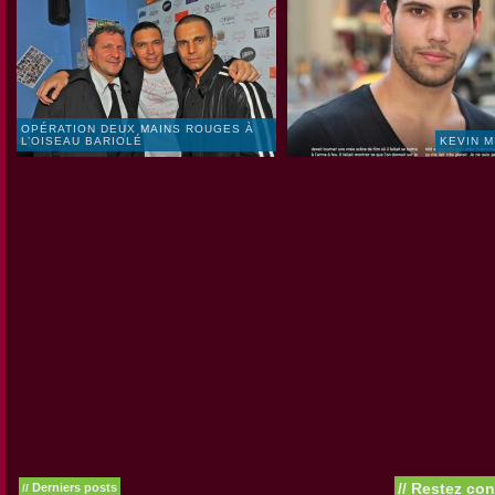
OPÉRATION DEUX MAINS ROUGES À
L’OISEAU BARIOLÉ
KEVIN 
//
Restez con
Derniers posts
//