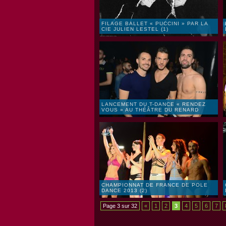
FILAGE BALLET « PUCCINI » PAR LA
CIE JULIEN LESTEL (1)
LANCEMENT DU T-DANCE « RENDEZ
VOUS » AU THÉÂTRE DU RENARD
CHAMPIONNAT DE FRANCE DE POLE
DANCE 2013 (2)
Page 3 sur 32
«
1
2
3
4
5
6
7