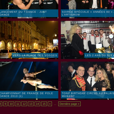
LANCEMENT DU T-DANCE : JUST
SOIRÉE SPÉCIALE « ANNÉES 80 »
DANCE
L’ARTISHOW
VERS LA PLACE DES VOSGES
LES 2 ANS DU SLY
CHAMPIONNAT DE FRANCE DE POLE
TONY BIRTHDAY CIRCUS AU PALAI
DANCE 2013 (1)
MAILLOT
8
9
10
11
12
13
14
15
»
...
Dernière page »