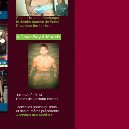
 À
Cliquez ici pour télécharger
le dernier numéro de Sensitif.
Download the last issue !
//
Cover Boy & Models
 BAR
Juillet/Août 2014
Photos de Gastohn Barrios
S
Toutes les photos du mois
et des numéros précédents :
Archives des Modèles