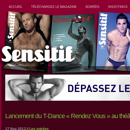
ACCUEIL
TÉLÉCHARGEZ LE MAGAZINE
SOIRÉES
SHOOTINGS
Lancement du T-Dance « Rendez Vous » au théâ
17 Nov 2013 //
Les soirées