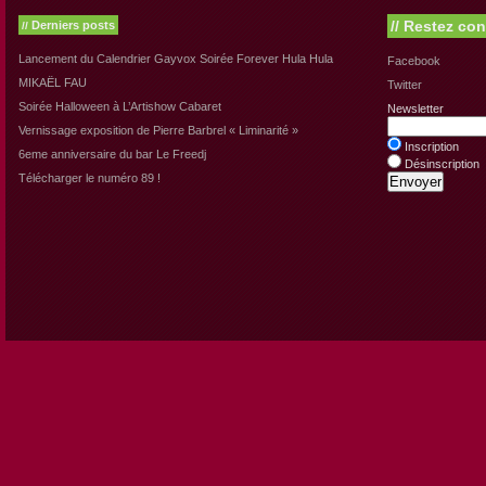
//
Restez con
Derniers posts
//
Lancement du Calendrier Gayvox Soirée Forever Hula Hula
Facebook
MIKAËL FAU
Twitter
Soirée Halloween à L’Artishow Cabaret
Newsletter
Vernissage exposition de Pierre Barbrel « Liminarité »
Inscription
6eme anniversaire du bar Le Freedj
Désinscription
Télécharger le numéro 89 !