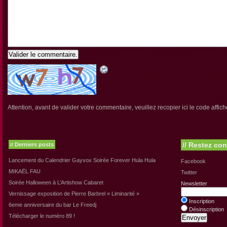
Valider le commentaire.
Attention, avant de valider votre commentaire, veuillez recopier ici le code affich
//
Restez con
Derniers posts
//
Lancement du Calendrier Gayvox Soirée Forever Hula Hula
Facebook
MIKAËL FAU
Twitter
Soirée Halloween à L’Artishow Cabaret
Newsletter
Vernissage exposition de Pierre Barbrel « Liminarité »
Inscription
6eme anniversaire du bar Le Freedj
Désinscription
Télécharger le numéro 89 !