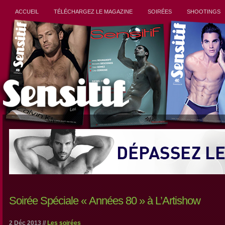
ACCUEIL
TÉLÉCHARGEZ LE MAGAZINE
SOIRÉES
SHOOTINGS
Soirée Spéciale « Années 80 » à L’Artishow
2 Déc 2013 //
Les soirées