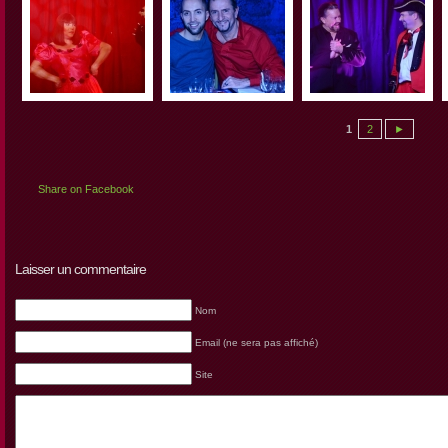
1
2
►
Share on Facebook
Laisser un commentaire
Nom
Email (ne sera pas affiché)
Site