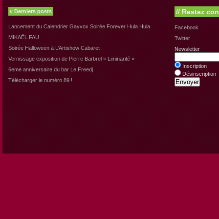
//
Restez con
Derniers posts
//
Lancement du Calendrier Gayvox Soirée Forever Hula Hula
Facebook
MIKAËL FAU
Twitter
Soirée Halloween à L’Artishow Cabaret
Newsletter
Vernissage exposition de Pierre Barbrel « Liminarité »
Inscription
6eme anniversaire du bar Le Freedj
Désinscription
Télécharger le numéro 89 !