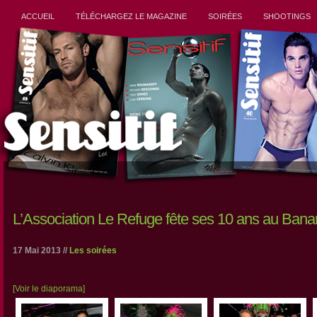
ACCUEIL
TÉLÉCHARGEZ LE MAGAZINE
SOIRÉES
SHOOTINGS
L’Association Le Refuge fête ses 10 ans au Ban
17 Mai 2013 //
Les soirées
[Voir le diaporama]