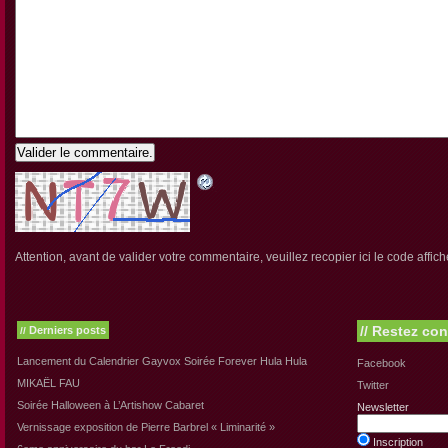
Valider le commentaire.
Attention, avant de valider votre commentaire, veuillez recopier ici le code affich
//
Restez con
Derniers posts
//
Lancement du Calendrier Gayvox Soirée Forever Hula Hula
Facebook
MIKAËL FAU
Twitter
Soirée Halloween à L’Artishow Cabaret
Newsletter
Vernissage exposition de Pierre Barbrel « Liminarité »
Inscription