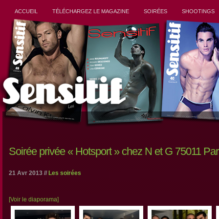
ACCUEIL
TÉLÉCHARGEZ LE MAGAZINE
SOIRÉES
SHOOTINGS
Soirée privée « Hotsport » chez N et G 75011 Par
21 Avr 2013 //
Les soirées
[Voir le diaporama]