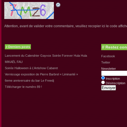
Attention, avant de valider votre commentaire, veuillez recopier ici le code affich
//
Restez con
Derniers posts
//
Lancement du Calendrier Gayvox Soirée Forever Hula Hula
Facebook
MIKAËL FAU
Twitter
Soirée Halloween à L’Artishow Cabaret
Newsletter
Vernissage exposition de Pierre Barbrel « Liminarité »
Inscription
6eme anniversaire du bar Le Freedj
Désinscription
Télécharger le numéro 89 !