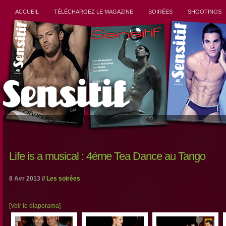
ACCUEIL
TÉLÉCHARGEZ LE MAGAZINE
SOIRÉES
SHOOTINGS
Life is a musical : 4éme Tea Dance au Tango
8 Avr 2013 //
Les soirées
[Voir le diaporama]