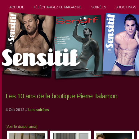
ACCUEIL
TÉLÉCHARGEZ LE MAGAZINE
SOIRÉES
SHOOTINGS
Les 10 ans de la boutique Pierre Talamon
4 Oct 2012 //
Les soirées
[Voir le diaporama]