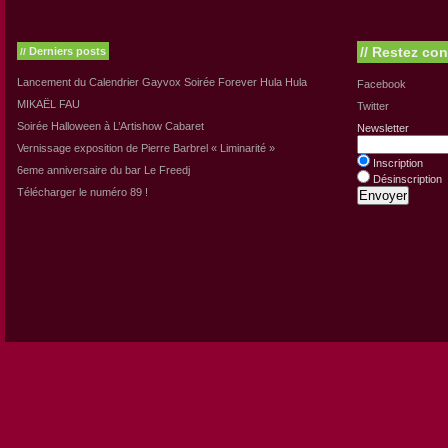
//
Restez con
Derniers posts
//
Lancement du Calendrier Gayvox Soirée Forever Hula Hula
Facebook
MIKAËL FAU
Twitter
Soirée Halloween à L’Artishow Cabaret
Newsletter
Vernissage exposition de Pierre Barbrel « Liminarité »
Inscription
6eme anniversaire du bar Le Freedj
Désinscription
Télécharger le numéro 89 !