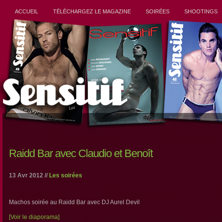
ACCUEIL
TÉLÉCHARGEZ LE MAGAZINE
SOIRÉES
SHOOTINGS
Raidd Bar avec Claudio et Benoît
13 Avr 2012 //
Les soirées
Machos soirée au Raidd Bar avec DJ Aurel Devil
[Voir le diaporama]