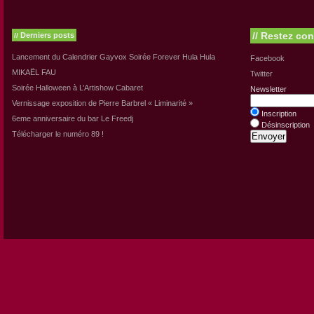
//
Restez con
Derniers posts
//
Lancement du Calendrier Gayvox Soirée Forever Hula Hula
Facebook
MIKAËL FAU
Twitter
Soirée Halloween à L’Artishow Cabaret
Newsletter
Vernissage exposition de Pierre Barbrel « Liminarité »
Inscription
6eme anniversaire du bar Le Freedj
Désinscription
Télécharger le numéro 89 !