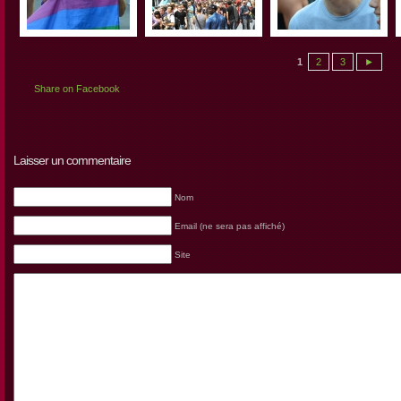
1
2
3
►
Share on Facebook
Laisser un commentaire
Nom
Email (ne sera pas affiché)
Site