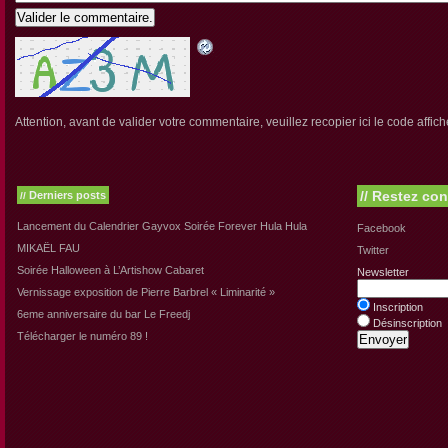
Valider le commentaire.
Attention, avant de valider votre commentaire, veuillez recopier ici le code affich
//
Restez con
Derniers posts
//
Lancement du Calendrier Gayvox Soirée Forever Hula Hula
Facebook
MIKAËL FAU
Twitter
Soirée Halloween à L’Artishow Cabaret
Newsletter
Vernissage exposition de Pierre Barbrel « Liminarité »
Inscription
6eme anniversaire du bar Le Freedj
Désinscription
Télécharger le numéro 89 !