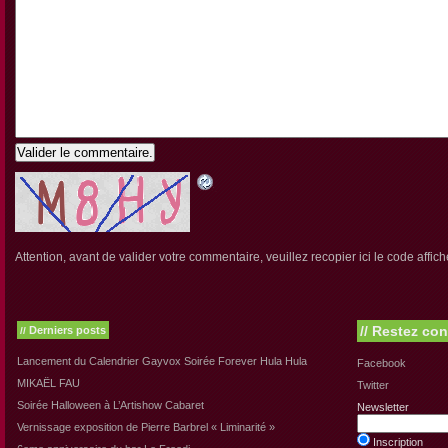
Valider le commentaire.
Attention, avant de valider votre commentaire, veuillez recopier ici le code affich
//
Restez con
Derniers posts
//
Lancement du Calendrier Gayvox Soirée Forever Hula Hula
Facebook
MIKAËL FAU
Twitter
Soirée Halloween à L’Artishow Cabaret
Newsletter
Vernissage exposition de Pierre Barbrel « Liminarité »
Inscription