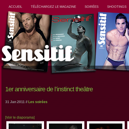
ACCUEIL
TÉLÉCHARGEZ LE MAGAZINE
SOIRÉES
SHOOTINGS
1er anniversaire de l’instinct theâtre
31 Jan 2011 //
Les soirées
[Voir le diaporama]