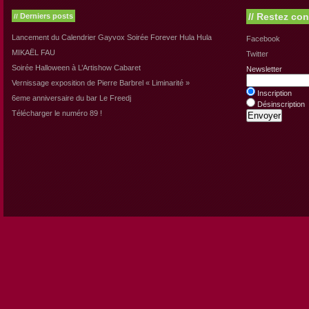
//
Restez con
Derniers posts
//
Lancement du Calendrier Gayvox Soirée Forever Hula Hula
Facebook
MIKAËL FAU
Twitter
Soirée Halloween à L’Artishow Cabaret
Newsletter
Vernissage exposition de Pierre Barbrel « Liminarité »
Inscription
6eme anniversaire du bar Le Freedj
Désinscription
Télécharger le numéro 89 !