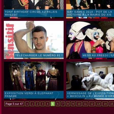
TONY BIRTHDAY CIRCUS AU PALAIS
GAY GAMES 2018 : POT DE LA
MAILLOT
VICTOIRE À LA MAIRIE DU XIE
TÉLÉCHARGER LE NUMÉRO 81 !
MESS AU FREEDJ : L
EXPOSITION VERDI À ÉLEPHANT
VERNISSAGE DE L’EXPOSITION
PANAME
« MASCULIN » AU MUSÉE D’OR
Page 5 sur 47
«
1
2
3
4
5
6
7
8
9
10
11
12
13
14
15