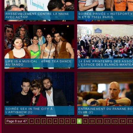
RASSEMBLEMENT CONTRE LA HAINE
SOIRÉE PRIVÉE « HOTSPORT »
AVEC ACT-UP
N ET G 75011 PARIS
LIFE IS A MUSICAL : 4ÉME TEA DANCE
14 ÉME PRINTEMPS DES ASSO
AU TANGO
L’ESPACE DES BLANCS-MANTE
SOIRÉE SEX IN THE CITY À
ENTRAINEMENT DU PANANE BO
L’ARTISHOW (1)
CLUB (2)
Page 8 sur 47
«
1
2
3
4
5
6
7
8
9
10
11
12
13
14
15