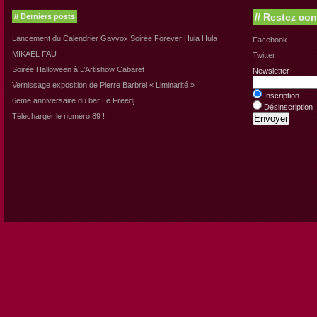
//
Restez con
Derniers posts
//
Lancement du Calendrier Gayvox Soirée Forever Hula Hula
Facebook
MIKAËL FAU
Twitter
Soirée Halloween à L’Artishow Cabaret
Newsletter
Vernissage exposition de Pierre Barbrel « Liminarité »
Inscription
6eme anniversaire du bar Le Freedj
Désinscription
Télécharger le numéro 89 !