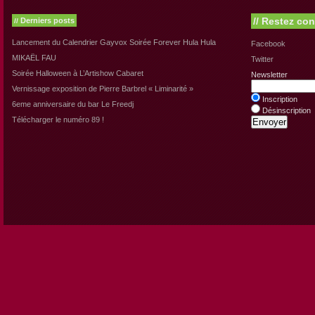
//
Restez con
Derniers posts
//
Lancement du Calendrier Gayvox Soirée Forever Hula Hula
Facebook
MIKAËL FAU
Twitter
Soirée Halloween à L’Artishow Cabaret
Newsletter
Vernissage exposition de Pierre Barbrel « Liminarité »
Inscription
6eme anniversaire du bar Le Freedj
Désinscription
Télécharger le numéro 89 !