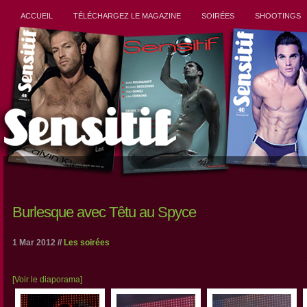
ACCUEIL
TÉLÉCHARGEZ LE MAGAZINE
SOIRÉES
SHOOTINGS
Burlesque avec Têtu au Spyce
1 Mar 2012 //
Les soirées
[Voir le diaporama]