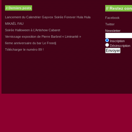
//
Restez con
Derniers posts
//
Lancement du Calendrier Gayvox Soirée Forever Hula Hula
Facebook
MIKAËL FAU
Twitter
Soirée Halloween à L’Artishow Cabaret
Newsletter
Vernissage exposition de Pierre Barbrel « Liminarité »
Inscription
6eme anniversaire du bar Le Freedj
Désinscription
Télécharger le numéro 89 !