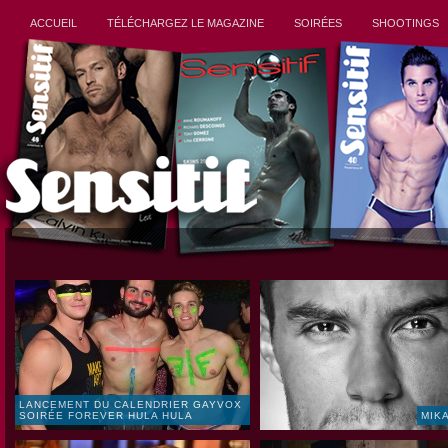
ACCUEIL
TÉLÉCHARGEZ LE MAGAZINE
SOIRÉES
SHOOTINGS
LANCEMENT DU CALENDRIER GAYVOX
SOIRÉE FOREVER HULA HULA
MIK