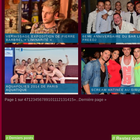
VERNISSAGE EXPOSITION DE PIERRE
6EME ANNIVERSAIRE DU BAR L
BARBREL « LIMINARITÉ »
FREEDJ
AQUAFOLIES 2014 DE PARIS
AQUATIQUE
SCREAM MATINÉE AU GIB
Page 1 sur 47
1
2
3
4
5
6
7
8
9
10
11
12
13
14
15
»
...
Dernière page »
//
Restez con
Derniers posts
//