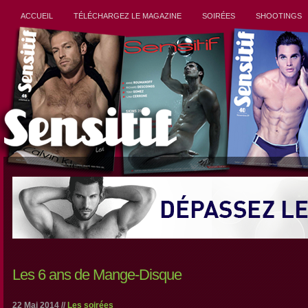
ACCUEIL
TÉLÉCHARGEZ LE MAGAZINE
SOIRÉES
SHOOTINGS
Les 6 ans de Mange-Disque
22 Mai 2014 //
Les soirées