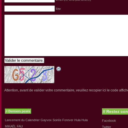
Site
Valider le commentaire.
Attention, avant de valider votre commentaire, veuillez recopier ici le code affich
//
Restez con
Derniers posts
//
Lancement du Calendrier Gayvox Soirée Forever Hula Hula
Facebook
MIKAËL FAU
Twitter