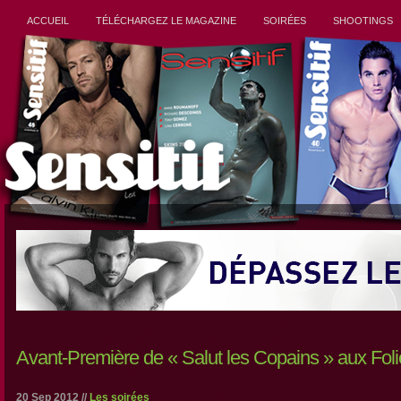
ACCUEIL
TÉLÉCHARGEZ LE MAGAZINE
SOIRÉES
SHOOTINGS
Avant-Première de « Salut les Copains » aux Fol
20 Sep 2012 //
Les soirées