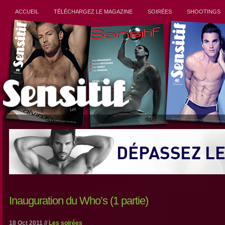
ACCUEIL
TÉLÉCHARGEZ LE MAGAZINE
SOIRÉES
SHOOTINGS
Inauguration du Who’s (1 partie)
18 Oct 2011 //
Les soirées