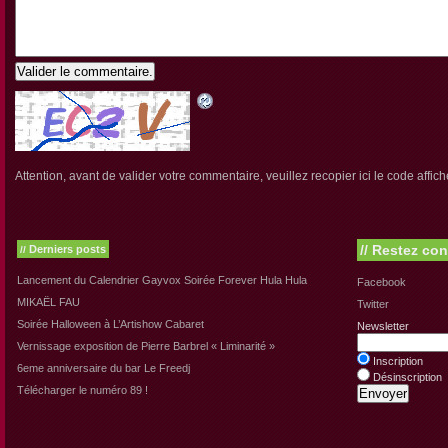
Valider le commentaire.
Attention, avant de valider votre commentaire, veuillez recopier ici le code affich
//
Restez con
Derniers posts
//
Lancement du Calendrier Gayvox Soirée Forever Hula Hula
Facebook
MIKAËL FAU
Twitter
Soirée Halloween à L’Artishow Cabaret
Newsletter
Vernissage exposition de Pierre Barbrel « Liminarité »
Inscription
6eme anniversaire du bar Le Freedj
Désinscription
Télécharger le numéro 89 !