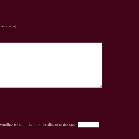
pas affiché)
euillez recopier ici le code affiché ci-dessus :