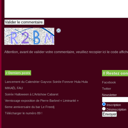
Valider le commentaire.
Attention, avant de valider votre commentaire, veuillez recopier ici le code affich
//
Restez con
Derniers posts
//
Lancement du Calendrier Gayvox Soirée Forever Hula Hula
Facebook
MIKAËL FAU
Twitter
Soirée Halloween à L’Artishow Cabaret
Newsletter
Vernissage exposition de Pierre Barbrel « Liminarité »
Inscription
6eme anniversaire du bar Le Freedj
Désinscription
Télécharger le numéro 89 !