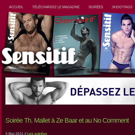
ACCUEIL
TÉLÉCHARGEZ LE MAGAZINE
SOIRÉES
SHOOTINGS
Soirée Th. Mallet à Ze Baar et au No Comment
5 Mai 2011 //
Les soirées