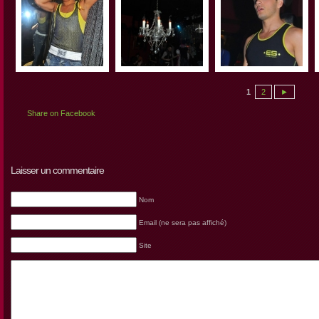
1
2
►
Share on Facebook
Laisser un commentaire
Nom
Email (ne sera pas affiché)
Site