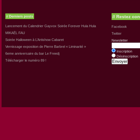
//
Restez con
Derniers posts
//
Lancement du Calendrier Gayvox Soirée Forever Hula Hula
Facebook
MIKAËL FAU
Twitter
Soirée Halloween à L’Artishow Cabaret
Newsletter
Vernissage exposition de Pierre Barbrel « Liminarité »
Inscription
6eme anniversaire du bar Le Freedj
Désinscription
Télécharger le numéro 89 !