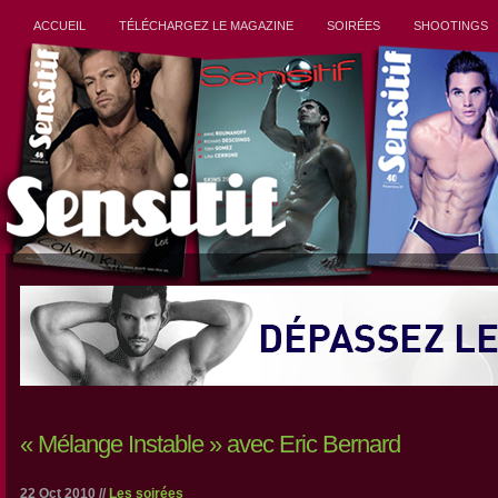
ACCUEIL
TÉLÉCHARGEZ LE MAGAZINE
SOIRÉES
SHOOTINGS
« Mélange Instable » avec Eric Bernard
22 Oct 2010 //
Les soirées