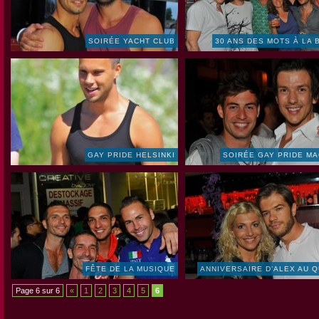
SOIRÉE YACHT CLUB
30 ANS DES MOTS À LA
GAY PRIDE HELSINKI
SOIRÉE GAY PRIDE M
FÊTE DE LA MUSIQUE
ANNIVERSAIRE D’ALEX AU 
Page 6 sur 6
«
1
2
3
4
5
6