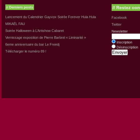
//
Restez con
Derniers posts
//
Lancement du Calendrier Gayvox Soirée Forever Hula Hula
Facebook
MIKAËL FAU
Twitter
Soirée Halloween à L’Artishow Cabaret
Newsletter
Vernissage exposition de Pierre Barbrel « Liminarité »
Inscription
6eme anniversaire du bar Le Freedj
Désinscription
Télécharger le numéro 89 !