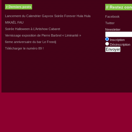
//
Restez con
Derniers posts
//
Lancement du Calendrier Gayvox Soirée Forever Hula Hula
Facebook
MIKAËL FAU
Twitter
Soirée Halloween à L’Artishow Cabaret
Newsletter
Vernissage exposition de Pierre Barbrel « Liminarité »
Inscription
6eme anniversaire du bar Le Freedj
Désinscription
Télécharger le numéro 89 !