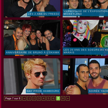
VERNISSAGE DE L’EXPOSITION
LES 2 ANS DU FREEDJ
MICKEYLAND
LES 20 ANS DES SOEURS AU K
ANNIVERSAIRE DE BRUNO À L’OKAWA
MARAIS
GAY PRIDE HAMBOURG
SOIRÉE YACH
Page 7 sur 8
«
1
2
3
4
5
6
7
8
»