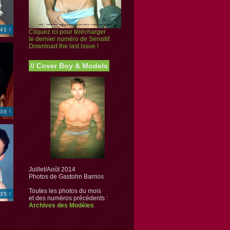
41 !
Cliquez ici pour télécharger
le dernier numéro de Sensitif.
Download the last issue !
//
Cover Boy & Models
38 !
Juillet/Août 2014
Photos de Gastohn Barrios
Toutes les photos du mois
35 !
et des numéros précédents :
Archives des Modèles