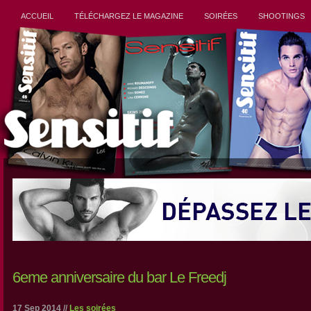
ACCUEIL
TÉLÉCHARGEZ LE MAGAZINE
SOIRÉES
SHOOTINGS
6eme anniversaire du bar Le Freedj
17 Sep 2014 //
Les soirées