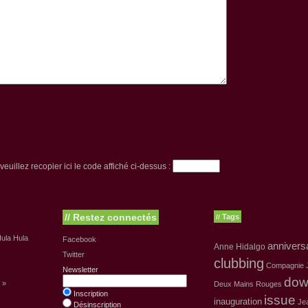
euillez recopier ici le code affiché ci-dessus :
//
Restez connectés
Tags
//
ula Hula
Facebook
annivers
Anne Hidalgo
Twitter
clubbing
Compagnie J
Newsletter
dow
 »
Deux Mains Rouges
Inscription
issue
inauguration
Je
Désinscription