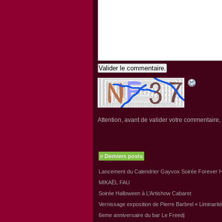
Valider le commentaire.
Attention, avant de valider votre commentaire, v
Derniers posts
//
Lancement du Calendrier Gayvox Soirée Forever H
MIKAËL FAU
Soirée Halloween à L’Artishow Cabaret
Vernissage exposition de Pierre Barbrel « Liminarité
6eme anniversaire du bar Le Freedj