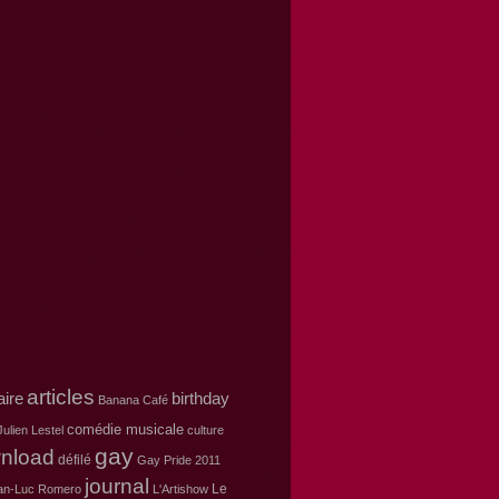
articles
aire
birthday
Banana Café
comédie musicale
ulien Lestel
culture
gay
nload
défilé
Gay Pride 2011
journal
Le
an-Luc Romero
L'Artishow