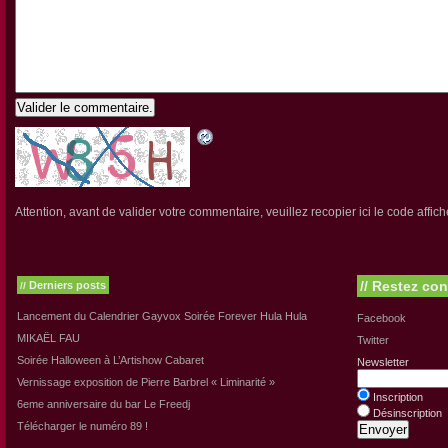
Valider le commentaire.
Attention, avant de valider votre commentaire, veuillez recopier ici le code affich
//
Restez con
Derniers posts
//
Lancement du Calendrier Gayvox Soirée Forever Hula Hula
Facebook
MIKAËL FAU
Twitter
Soirée Halloween à L’Artishow Cabaret
Newsletter
Vernissage exposition de Pierre Barbrel « Liminarité »
Inscription
6eme anniversaire du bar Le Freedj
Désinscription
Télécharger le numéro 89 !