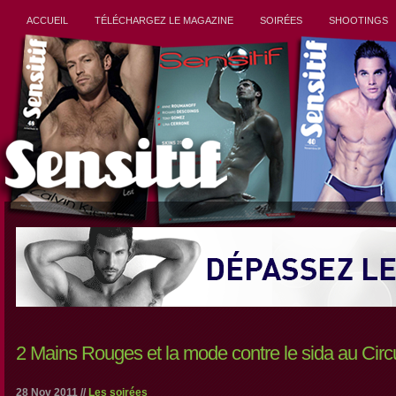
ACCUEIL
TÉLÉCHARGEZ LE MAGAZINE
SOIRÉES
SHOOTINGS
2 Mains Rouges et la mode contre le sida au Circ
28 Nov 2011 //
Les soirées