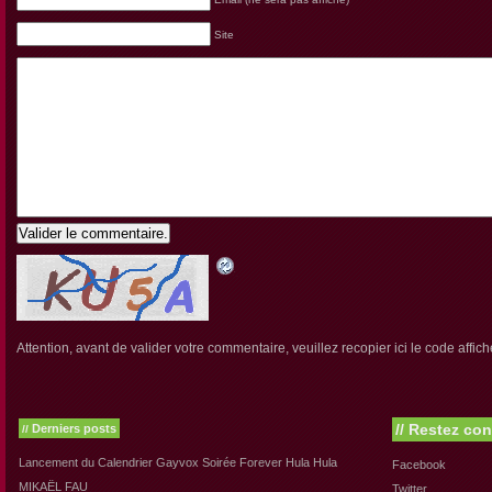
Site
Valider le commentaire.
Attention, avant de valider votre commentaire, veuillez recopier ici le code affich
//
Restez con
Derniers posts
//
Lancement du Calendrier Gayvox Soirée Forever Hula Hula
Facebook
MIKAËL FAU
Twitter