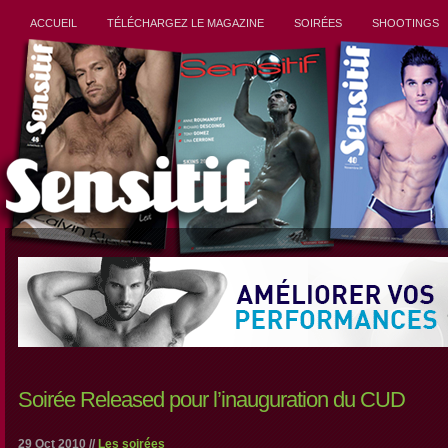
ACCUEIL
TÉLÉCHARGEZ LE MAGAZINE
SOIRÉES
SHOOTINGS
Soirée Released pour l’inauguration du CUD
29 Oct 2010 //
Les soirées