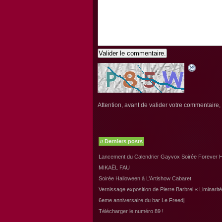
Valider le commentaire.
Attention, avant de valider votre commentaire, v
Derniers posts
//
Lancement du Calendrier Gayvox Soirée Forever H
MIKAËL FAU
Soirée Halloween à L’Artishow Cabaret
Vernissage exposition de Pierre Barbrel « Liminarité
6eme anniversaire du bar Le Freedj
Télécharger le numéro 89 !