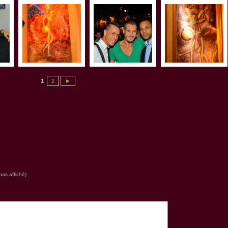
1
2
►
pas affiché)