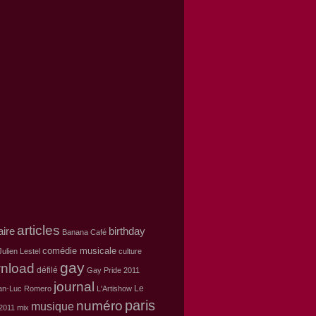
articles
aire
birthday
Banana Café
comédie musicale
ulien Lestel
culture
gay
nload
défilé
Gay Pride 2011
journal
Le
an-Luc Romero
L'Artishow
paris
numéro
musique
2011
mix