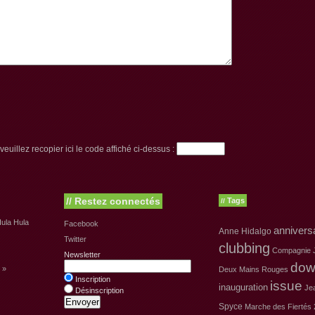
euillez recopier ici le code affiché ci-dessus :
//
Restez connectés
Tags
//
ula Hula
Facebook
annivers
Anne Hidalgo
Twitter
clubbing
Compagnie J
Newsletter
dow
 »
Deux Mains Rouges
Inscription
issue
inauguration
Je
Désinscription
Spyce
Marche des Fiertés 